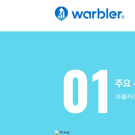
01
주요 
와블러