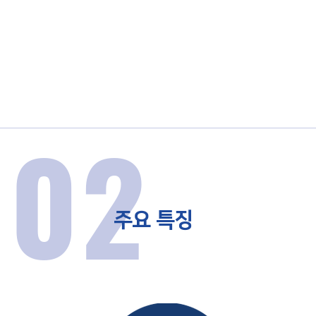
02
​주요 특징