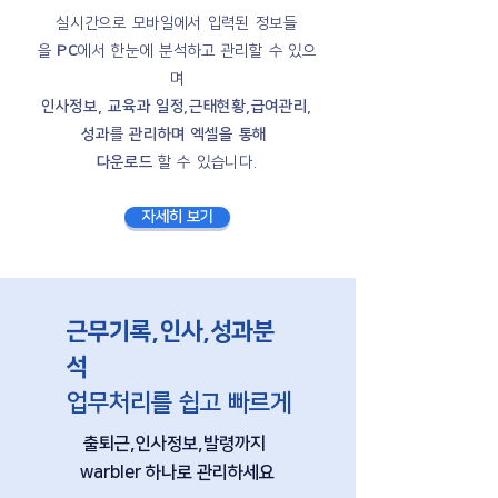
실시간으로 모바일에서 입력된 정보들
을
PC
에서 한눈에 분석하고
관리할 수 있으
며
인사정보, 교육과 일정,근태현황,급여관리,
성과
를
관리하며 엑셀을 통해
다운로드
할 수 있습니다.
자세히 보기
근무기록,인사,성과분
석
업무처리를 쉽고 빠르게
출퇴근,인사정보,발령
까지
warbler 하나로 관리하세요