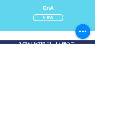
QnA
VIEW
간편한 현장관리 시스템으로
효율적인 업무시스템의 변화를
​경
험해보세요
쵤퇴근 및 인사정보, 급여정산까지
한 번에!
​현장관리 솔루션 와블러를 최대 2
개월까지 무료로 이용해 보세요!